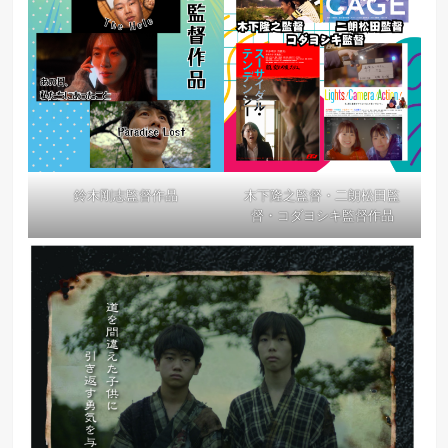
鈴木剛志監督作品
木下隆之監督・二朗松田監
督・コダヨシキ監督作品