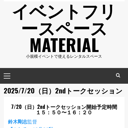
イベントフリ
ースペース
MATERIAL
小規模イベントで使えるレンタルスペース
メ
イ
ン
2025/7/20（日）2ndトークセッション
メ
ニ
7/20（日）2ndトークセッション開始予定時間
ュ
１５：５０〜１６：２０
ー
鈴木剛志
監督