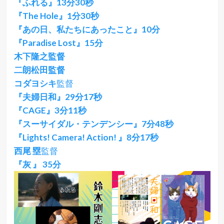
『ふれる』13分30秒
『The Hole』1分30秒
『あの日、私たちにあったこと』10分
『Paradise Lost』15分
木下隆之監督
二朗松田監督
コダヨシキ
監督
『夫婦日和』29分17秒
『CAGE』3分11秒
『スーサイダル・テンデンシー』7分48秒
『Lights! Camera! Action! 』8分17秒
西尾 塁
監督
『灰 』 35分