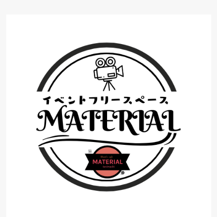
コ
ン
テ
ン
ツ
へ
ス
キ
ッ
プ