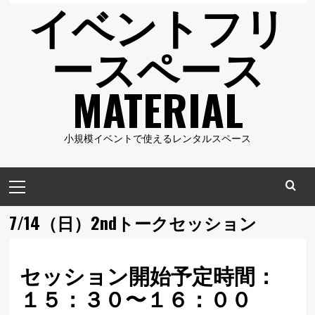
イベントフリ
ースペース
MATERIAL
小規模イベントで使えるレンタルスペース
メ
イ
ン
7/14（日）2ndトークセッション
メ
ニ
ュ
セッション開始予定時間：
ー
１５：３０〜１６：００