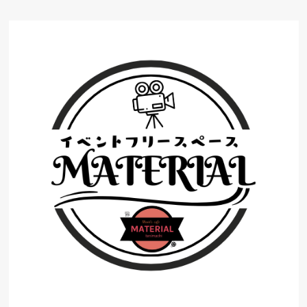
コ
ン
テ
ン
ツ
へ
ス
キ
ッ
プ