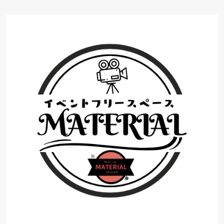
コ
ン
テ
ン
ツ
へ
ス
キ
ッ
プ