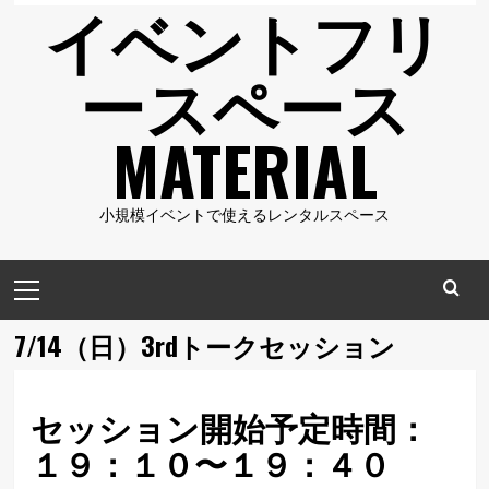
イベントフリ
ースペース
MATERIAL
小規模イベントで使えるレンタルスペース
メ
イ
ン
7/14（日）3rdトークセッション
メ
ニ
ュ
セッション開始予定時間：
ー
１９：１０〜１９：４０