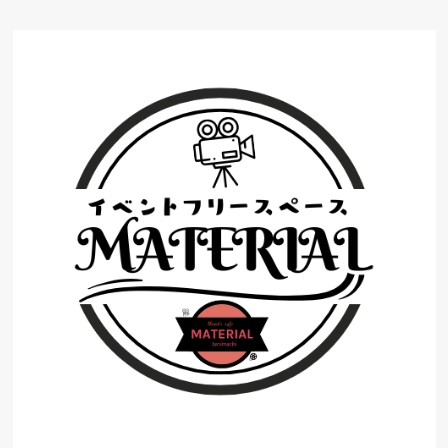
コ
ン
テ
ン
ツ
へ
ス
キ
ッ
プ