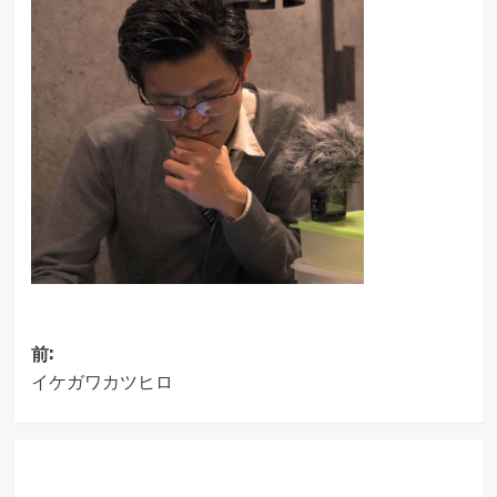
投
前:
イケガワカツヒロ
稿
ナ
ビ