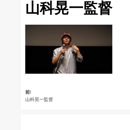
山科晃一監督
投
前:
山科晃一監督
稿
ナ
ビ