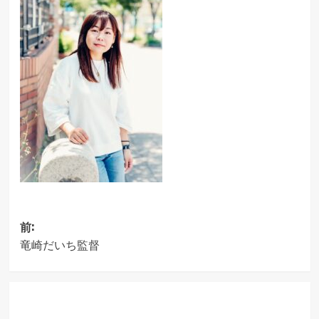
投
前:
竜崎だいち監督
稿
ナ
ビ