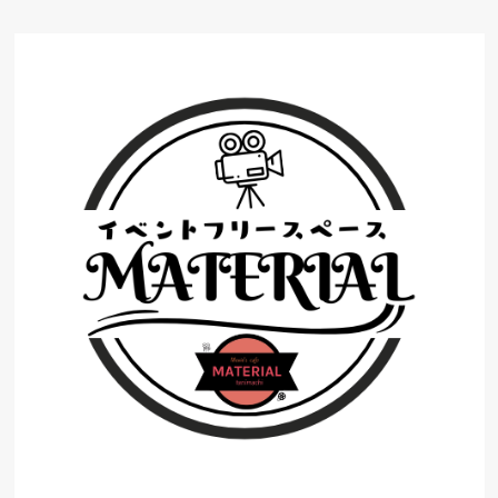
コ
ン
テ
ン
ツ
へ
ス
キ
ッ
プ