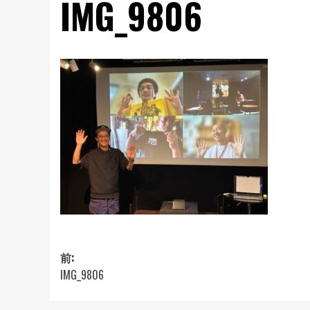
IMG_9806
投
前:
IMG_9806
稿
ナ