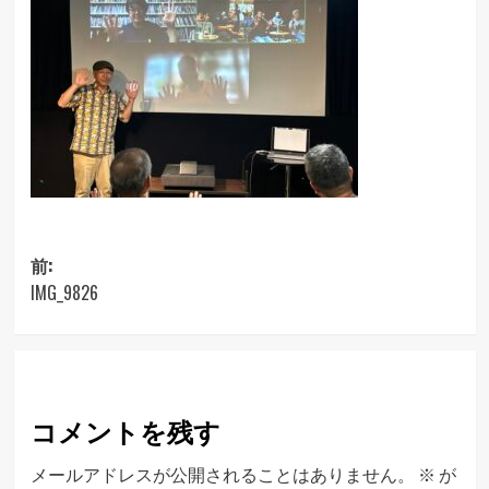
投
前:
IMG_9826
稿
ナ
ビ
ゲ
コメントを残す
ー
シ
メールアドレスが公開されることはありません。
※
が