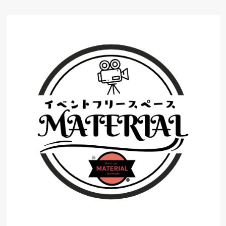
コ
ン
テ
ン
ツ
へ
ス
キ
ッ
プ