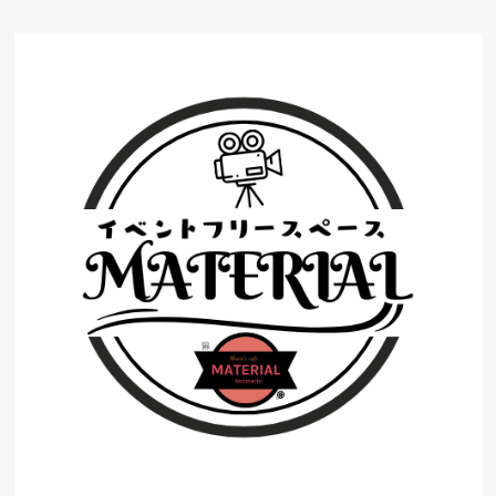
コ
ン
テ
ン
ツ
へ
ス
キ
ッ
プ