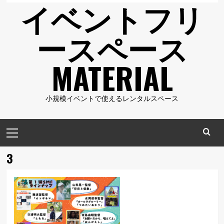
イベントフリ
ースペース
MATERIAL
小規模イベントで使えるレンタルスペース
メ
イ
ン
3
メ
ニ
ュ
ー