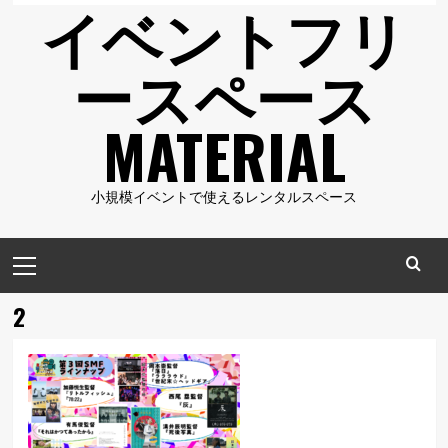
イベントフリ
ースペース
MATERIAL
小規模イベントで使えるレンタルスペース
メ
イ
ン
2
メ
ニ
ュ
ー