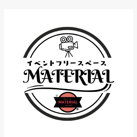
コ
ン
テ
ン
ツ
へ
ス
キ
ッ
プ