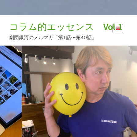
コ
コラム的エッセンス Vol.1
ン
テ
劇団銀河のメルマガ「第1話〜第40話」
ン
ツ
へ
ス
キ
ッ
プ