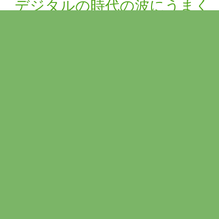
デジタルの時代の波にうまく
乗って、デジタル生活を満喫
しましょう！ 【第43
話 2021.4.25】
必要な要素は集中力！集中力
が身に付けて効率アップ！
【第27話 2020.12.27】
前
前
次
次
投
の
の
稿
投
投
コメントを残す
稿
稿
ナ
:
:
ビ
メールアドレスが公開されることはありません。
*
が付