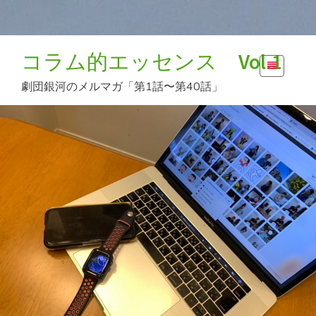
コ
コラム的エッセンス Vol.1
ン
テ
劇団銀河のメルマガ「第1話〜第40話」
ン
ツ
へ
ス
キ
ッ
プ